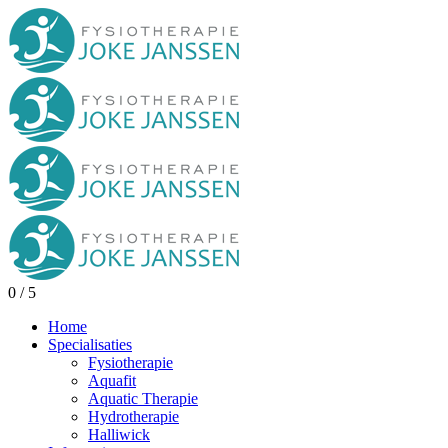
0
/
5
Home
Specialisaties
Fysiotherapie
Aquafit
Aquatic Therapie
Hydrotherapie
Halliwick